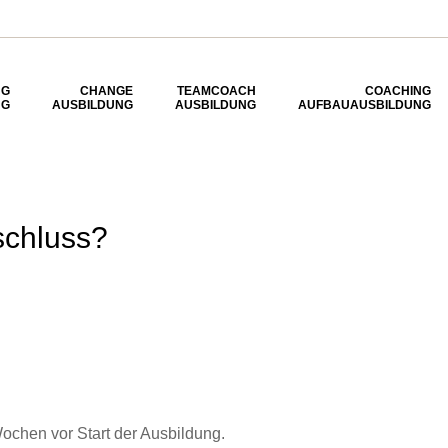
NG
CHANGE
TEAMCOACH
COACHING
NG
AUSBILDUNG
AUSBILDUNG
AUFBAUAUSBILDUNG
schluss?
Wochen vor Start der Ausbildung.