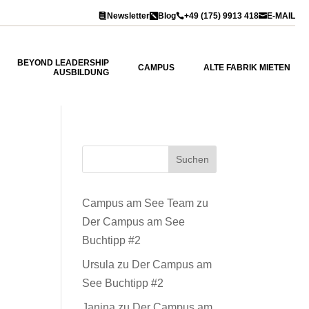
Newsletter
Blog
+49 (175) 9913 418
E-MAIL




BEYOND LEADERSHIP
CAMPUS
ALTE FABRIK MIETEN
AUSBILDUNG
Suchen
Campus am See Team
zu
Der Campus am See
Buchtipp #2
Ursula
zu
Der Campus am
See Buchtipp #2
Janina
zu
Der Campus am