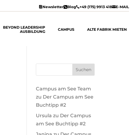
Newsletter
Blog
+49 (175) 9913 418
E-MAIL




BEYOND LEADERSHIP
CAMPUS
ALTE FABRIK MIETEN
AUSBILDUNG
Suchen
Campus am See Team
zu
Der Campus am See
Buchtipp #2
Ursula
zu
Der Campus
am See Buchtipp #2
Janina
zu
Der Campus