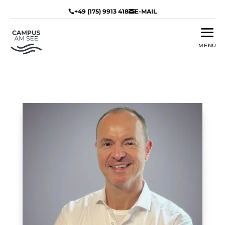
+49 (175) 9913 418
E-MAIL

